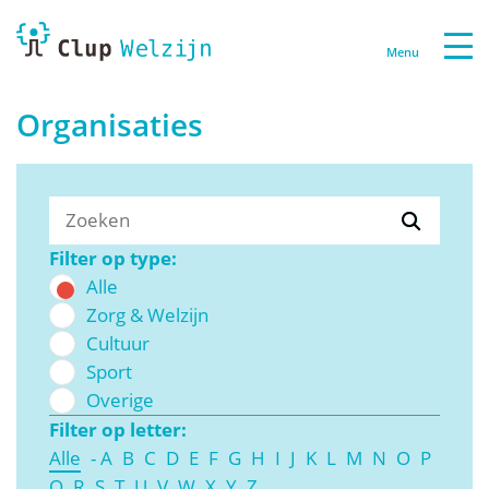
Menu
Organisaties
Filter op type:
Alle
Zorg & Welzijn
Cultuur
Sport
Overige
Filter op letter:
Alle
-
A
B
C
D
E
F
G
H
I
J
K
L
M
N
O
P
Q
R
S
T
U
V
W
X
Y
Z