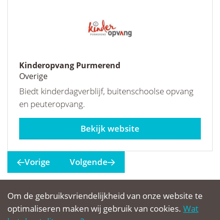
Kinderopvang Purmerend
Overige
Biedt kinderdagverblijf, buitenschoolse opvang
en peuteropvang.
kinderopvangpurmerend.nl
Vorige
Volgende
Om de gebruiksvriendelijkheid van onze website te
© Clup Welzijn 2026
optimaliseren maken wij gebruik van cookies.
Wat