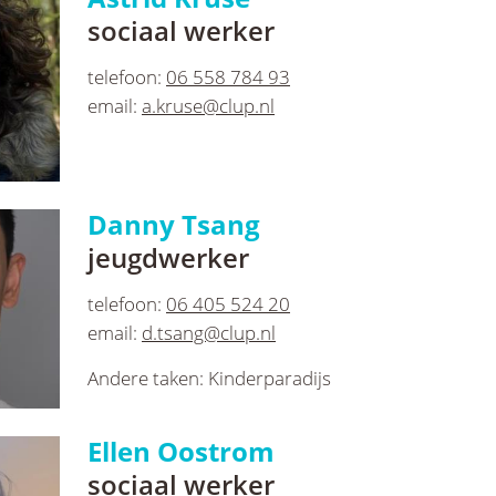
sociaal werker
telefoon:
06 558 784 93
email:
a.kruse@clup.nl
Danny Tsang
jeugdwerker
telefoon:
06 405 524 20
email:
d.tsang@clup.nl
Andere taken: Kinderparadijs
Ellen Oostrom
sociaal werker