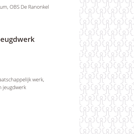
lium, OBS De Ranonkel
 jeugdwerk
aatschappelijk werk,
n jeugdwerk