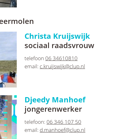
eermolen
Christa Kruijswijk
sociaal raadsvrouw
telefoon
06 34610810
email:
c.kruijswijk@clup.nl
Djeedy Manhoef
jongerenwerker
telefoon:
06 346 107 50
email:
d.manhoef@clup.nl