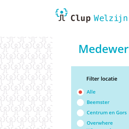
Medewer
Filter locatie
Alle
Beemster
Centrum en Gors
Overwhere