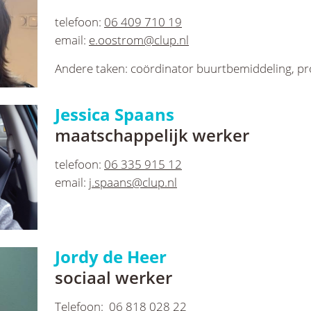
telefoon:
06 409 710 19
email:
e.oostrom@clup.nl
Andere taken: coördinator buurtbemiddeling, pr
Jessica Spaans
maatschappelijk werker
telefoon:
06 335 915 12
email:
j.spaans@clup.nl
Jordy de Heer
sociaal werker
Telefoon:
06 818 028 22