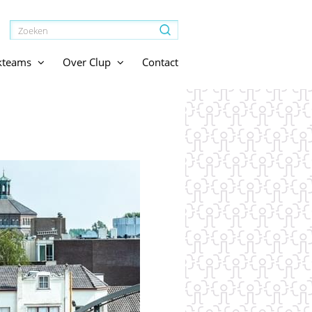
jkteams
Over Clup
Contact