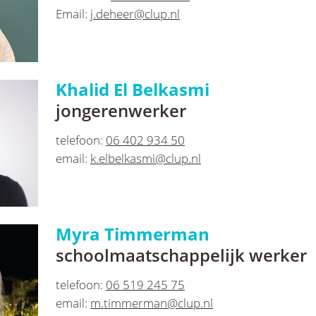
Email:
j.deheer@clup.nl
Khalid El Belkasmi
jongerenwerker
telefoon:
06 402 934 50
email:
k.elbelkasmi@clup.nl
Myra Timmerman
schoolmaatschappelijk werker
telefoon:
06 519 245 75
email:
m.timmerman@clup.nl