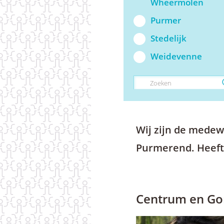
Wheermolen
Purmer
Stedelijk
Weidevenne
Wij zijn de medew
Purmerend. Heeft
Centrum en Go