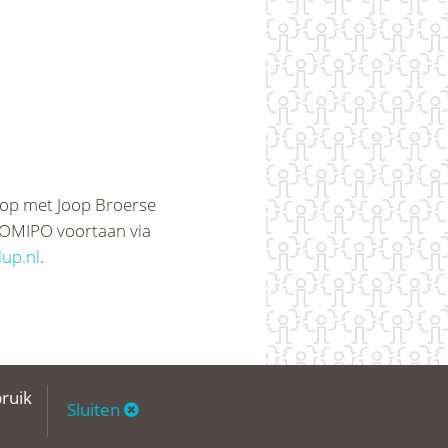
 op met Joop Broerse
ZOMIPO voortaan via
lup.nl
.
ruik
Sluiten
contact