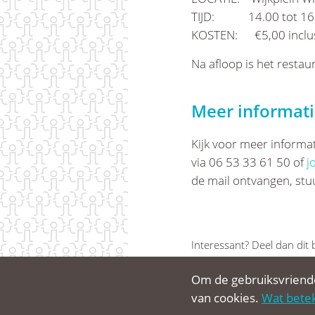
TIJD: 14.00 tot 16.
KOSTEN: €5,00 inclusie
Na afloop is het restau
Meer informat
Kijk voor meer informa
via 06 53 33 61 50 of
j
de mail ontvangen, st
Interessant? Deel dan dit 
Om de gebruiksvriende
van cookies.
Wat betek
© Clup Welzijn 2026
privacy