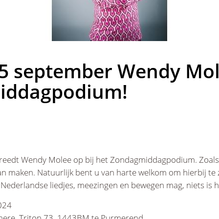
5 september Wendy Mole
iddagpodium!
eedt Wendy Molee op bij het Zondagmiddagpodium. Zoals al
n maken. Natuurlijk bent u van harte welkom om hierbij te 
Nederlandse liedjes, meezingen en bewegen mag, niets is ha
024
ere, Triton 73, 1443BM te Purmerend