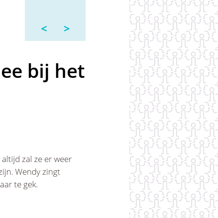
<
>
e bij het
tijd zal ze er weer
zijn. Wendy zingt
ar te gek.