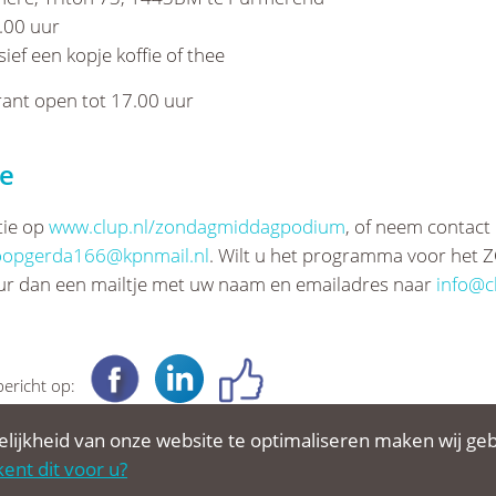
00 uur
f een kopje koffie of thee
rant open tot 17.00 uur
ie
tie op
www.clup.nl/zondagmiddagpodium
, of neem contact
oopgerda166@kpnmail.nl
. Wilt u het programma voor het 
uur dan een mailtje met uw naam en emailadres naar
info@c
bericht op:
lijkheid van onze website te optimaliseren maken wij geb
ent dit voor u?
cookies
over deze website
aanmelden nieuwsbrief