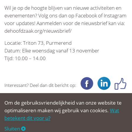
Wil je op de hoogte blijven van nieuwe activiteiten en
evenementen? Volg ons dan op Facebook of Instagram
voor updates! Aanmelden voor de nieuwsbrief kan via:
dehoofdzaak.org/nieuwsbrief/
Locatie: Triton 73, Purmerend
Datum: Elke woensdag vanaf 13 november
Tijd: 10.00 – 14.00
Interessant? Deel dan dit bericht op:
Om de gebruiksvriendelijkheid van onze website te
© Clup Welzijn 2026
optimaliseren maken wij gebruik van cookies.
Wat
betekent dit voor u?
privacy
cookies
over deze website
Sluiten
aanmelden nieuwsbrief
contact